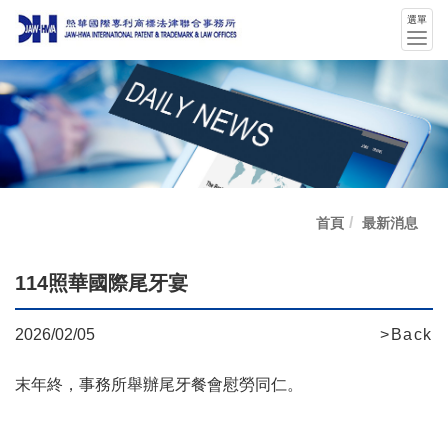
選單
選
單
切
換
首頁
最新消息
114照華國際尾牙宴
2026/02/05
>Back
末年終，事務所舉辦尾牙餐會慰勞同仁。