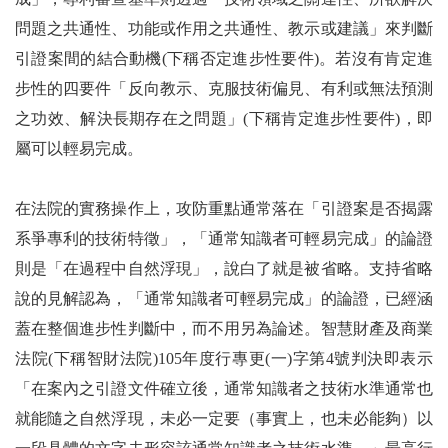
問題之共通性、功能或作用之共通性、教示或建議」來判斷
引證案間的結合動機(下稱否定進步性要件)。若沒有肯定進
步性的四要件「反向教示、克服技術偏見、有利或無法預測
之功效、解決長期存在之問題」(下稱肯定進步性要件)，即
屬可以輕易完成。
在法院的實務操作上，攻防重點通常落在「引證案是否揭露
系爭專利的技術特徵」，「通常知識者可輕易完成」的論證
則是「在過程中自然浮現」，說白了就是被省略。支持省略
說的見解認為，「通常知識者可輕易完成」的論證，已經涵
蓋在整個進步性判斷中，而不用另為論述。智慧財產及商業
法院(下稱智財法院)105年度行專更(一)字第4號判決即表示
「在案內之引證文件確立後，通常知識者之技術水準通常也
就能隨之自然浮現，未必一定要（事實上，也未必能夠）以