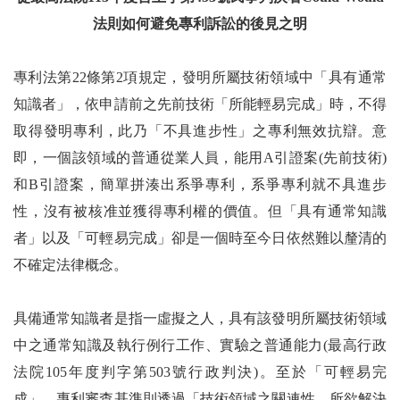
法則如何避免專利訴訟的後見之明
專利法第22條第2項規定，發明所屬技術領域中「具有通常
知識者」，依申請前之先前技術「所能輕易完成」時，不得
取得發明專利，此乃「不具進步性」之專利無效抗辯。意
即，一個該領域的普通從業人員，能用A引證案(先前技術)
和B引證案，簡單拼湊出系爭專利，系爭專利就不具進步
性，沒有被核准並獲得專利權的價值。但「具有通常知識
者」以及「可輕易完成」卻是一個時至今日依然難以釐清的
不確定法律概念。
具備通常知識者是指一虛擬之人，具有該發明所屬技術領域
中之通常知識及執行例行工作、實驗之普通能力(最高行政
法院105年度判字第503號行政判決)。至於「可輕易完
成」，專利審查基準則透過「技術領域之關連性、所欲解決