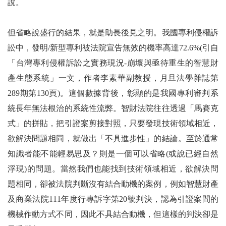
說。
但省略說盛行的結果，就是助長後見之明。我國專利侵權訴
訟中，發明/新型專利被法院宣告無效的機率高達72.6%(引自
「台灣專利侵權訴訟之實務現況-崩壞與亟待重生的智慧財
產生態系統」一文，作者李素華副教授，月旦法學雜誌第
289期第130頁)。這個數據背後，彰顯的是我國專利審判系
統長年無法根治的系統性流弊。智財法院往往透過「馬賽克
式」的拼貼，把引證案剪接對照，只要發現技術領域相近，
欲解決問題相同，就做出「不具進步性」的結論。至於通常
知識者能不能輕易思及？則是一個可以省略(或說已經自然
浮現)的問題。當然我們也能找到技術領域相近，欲解決問
題相同，卻被法院判斷沒有結合動機的案例，例如智慧財產
及商業法院111年度行專訴字第20號判決，認為引證案間的
機械作動方式不同，因此不具結合動機，但這樣的判決卻是