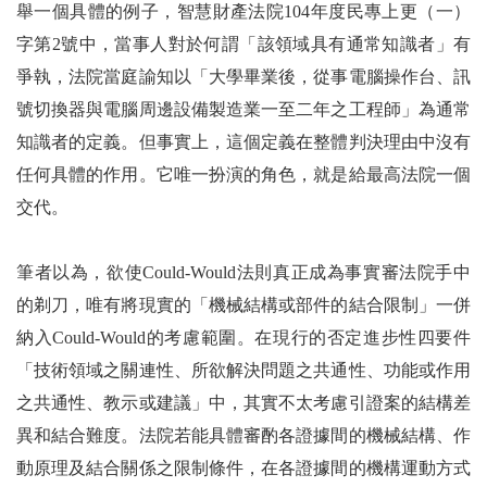
舉一個具體的例子，智慧財產法院104年度民專上更（一）
字第2號中，當事人對於何謂「該領域具有通常知識者」有
爭執，法院當庭諭知以「大學畢業後，從事電腦操作台、訊
號切換器與電腦周邊設備製造業一至二年之工程師」為通常
知識者的定義。但事實上，這個定義在整體判決理由中沒有
任何具體的作用。它唯一扮演的角色，就是給最高法院一個
交代。
筆者以為，欲使Could-Would法則真正成為事實審法院手中
的剃刀，唯有將現實的「機械結構或部件的結合限制」一併
納入Could-Would的考慮範圍。在現行的否定進步性四要件
「技術領域之關連性、所欲解決問題之共通性、功能或作用
之共通性、教示或建議」中，其實不太考慮引證案的結構差
異和結合難度。法院若能具體審酌各證據間的機械結構、作
動原理及結合關係之限制條件，在各證據間的機構運動方式