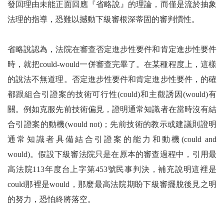
發回理由未能正面回應『省略說』的理論，而僅是流於抽象
法理的指導，恐難以撼動下級審根深蒂固的審判慣性。
省略說認為，法院在審查否定進步性要件和肯定進步性要件
時，就把could-would一併審查完畢了。在某種程度上，這樣
的說法不無道理。否定進步性要件和肯定進步性要件，的確
都跟組合引證案的技術可行性(could)和主觀誘因(would)有
關。例如克服先前技術偏見，證明通常知識者在當時沒有結
合引證案的動機(would not)；先前技術的教示或建議則證明
通常知識者具備結合引證案的能力和動機(could and
would)。假設下級審法院只是在原本的審查過程中，引用最
高法院113年度台上字第453號民事判決，補充說明這裡是
could那裡是would，那麼最高法院期盼下級審擺脫後見之明
的努力，恐怕終將落空。