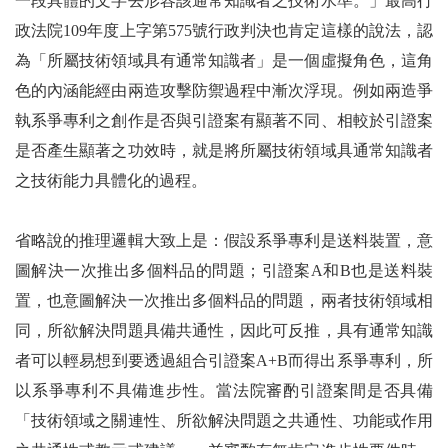
一段具體的文字去形容該通常知識者之技術水準。」最高行
政法院109年度上字第575號行政判決也肯定這樣的說法，認
為「所屬技術領域具有通常知識者」是一個虛擬角色，這角
色的內涵能經由兩造攻擊防禦過程中漸次浮現。例如兩造爭
執系爭專利之創作是否與引證案有顯著不同、相較於引證案
是否產生顯著之功效時，就是將所屬技術領域具通常知識者
之技術能力具體化的過程。
省略說的推理邏輯大致上是：假設系爭專利是送料裝置，意
圖解決一次推出多個料品的問題；引證案A和B也是送料裝
置，也意圖解決一次推出多個料品的問題，兩者技術領域相
同，所欲解決問題具備共通性，因此可反推，具有通常知識
者可以輕易想到要透過組合引證案A+B而得出系爭專利，所
以系爭專利不具備進步性。當法院審酌引證案間是否具備
「技術領域之關連性、所欲解決問題之共通性、功能或作用