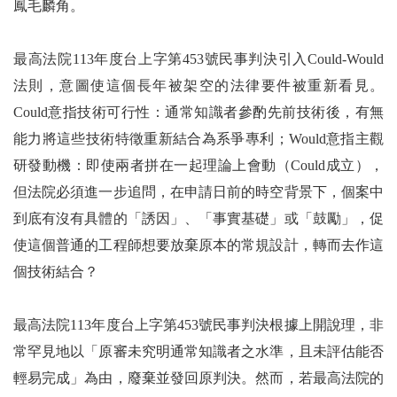
鳳毛麟角。
最高法院113年度台上字第453號民事判決引入Could-Would
法則，意圖使這個長年被架空的法律要件被重新看見。
Could意指技術可行性：通常知識者參酌先前技術後，有無
能力將這些技術特徵重新結合為系爭專利；Would意指主觀
研發動機：即使兩者拼在一起理論上會動（Could成立），
但法院必須進一步追問，在申請日前的時空背景下，個案中
到底有沒有具體的「誘因」、「事實基礎」或「鼓勵」，促
使這個普通的工程師想要放棄原本的常規設計，轉而去作這
個技術結合？
最高法院113年度台上字第453號民事判決根據上開說理，非
常罕見地以「原審未究明通常知識者之水準，且未評估能否
輕易完成」為由，廢棄並發回原判決。然而，若最高法院的