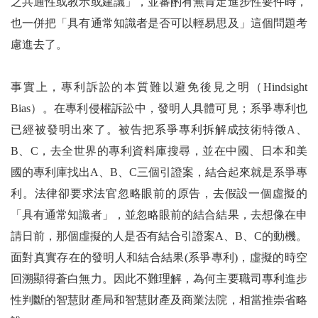
之共通性或教示或建議」，並審酌有無肯定進步性要件時，
也一併把「具有通常知識者是否可以輕易思及」這個問題考
慮進去了。
事實上，專利訴訟的本質難以避免後見之明（Hindsight
Bias）。在專利侵權訴訟中，發明人具體可見；系爭專利也
已經被發明出來了。被告把系爭專利拆解成技術特徵A、
B、C，去全世界的專利資料庫搜尋，並在中國、日本和美
國的專利庫找出A、B、C三個引證案，結合起來就是系爭專
利。法律卻要求法官忽略眼前的原告，去假設一個虛擬的
「具有通常知識者」，並忽略眼前的結合結果，去想像在申
請日前，那個虛擬的人是否有結合引證案A、B、C的動機。
面對真實存在的發明人和結合結果(系爭專利)，虛擬的時空
回溯顯得蒼白無力。因此不難理解，為何主要職司專利進步
性判斷的智慧財產局和智慧財產及商業法院，相當推崇省略