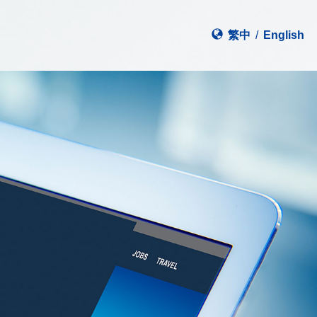
繁中
/
En
glish