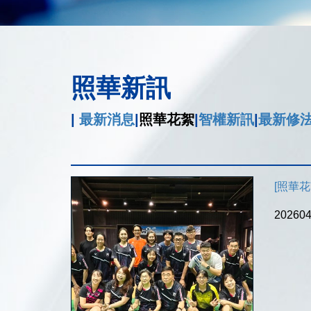
照華新訊
|
最新消息
|
照華花絮
|
智權新訊
|
最新修
[照華花絮]
202