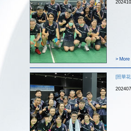
202
> More
[照華花絮]
202