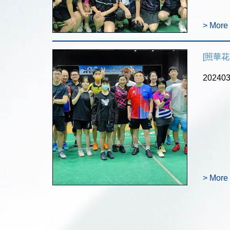
> More
[照華花絮]
202
> More