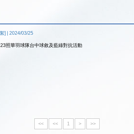
 | 2024/03/25
40323照華羽球隊台中球敘及藍綠對抗活動
<<
<<
1
>
>>